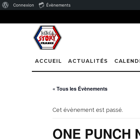
À
Connexion
Évènements
propos
de
WordPress
ACCUEIL
ACTUALITÉS
CALEND
« Tous les Évènements
Cet évènement est passé.
ONE PUNCH N